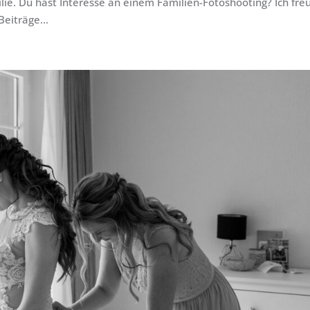
milie. Du hast Interesse an einem Familien-Fotoshooting? Ich fre
eiträge...