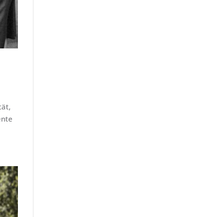
tät,
ente