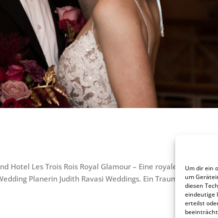
nd Hotel Les Trois Rois Royal Glamour – Eine royale und winter
Um dir ein 
um Gerätei
Wedding Planerin Judith Ravasi Weddings. Ein Traum in den Tön
diesen Tech
eindeutige 
erteilst o
beeinträcht